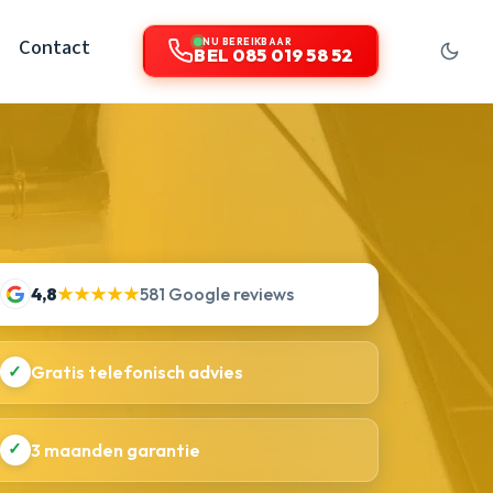
Contact
NU BEREIKBAAR
BEL 085 019 58 52
4,8
★★★★★
581 Google reviews
✓
Gratis telefonisch advies
✓
3 maanden garantie