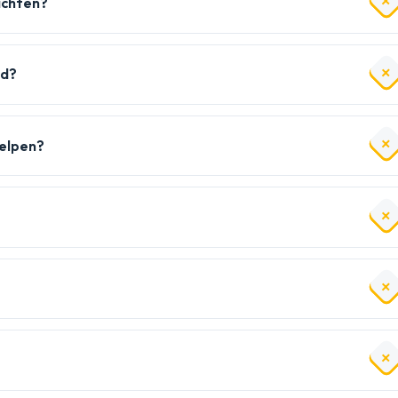
achten?
ld?
helpen?